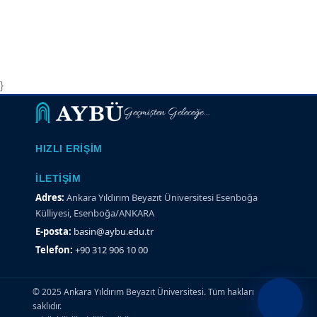
}
Geçmişten Geleceğe...
HIZLI ERIŞIM
İLETIŞIM
Adres:
Ankara Yıldırım Beyazıt Üniversitesi Esenboğa
Külliyesi, Esenboğa/ANKARA
E-posta:
basin@aybu.edu.tr
Telefon:
+90 312 906 10 00
© 2025 Ankara Yıldırım Beyazıt Üniversitesi. Tüm hakları
saklıdır.