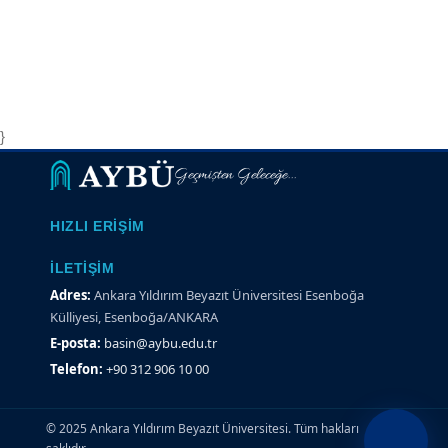
}
Geçmişten Geleceğe...
HIZLI ERIŞIM
İLETIŞIM
Adres:
Ankara Yıldırım Beyazıt Üniversitesi Esenboğa
Külliyesi, Esenboğa/ANKARA
E-posta:
basin@aybu.edu.tr
Telefon:
+90 312 906 10 00
© 2025 Ankara Yıldırım Beyazıt Üniversitesi. Tüm hakları