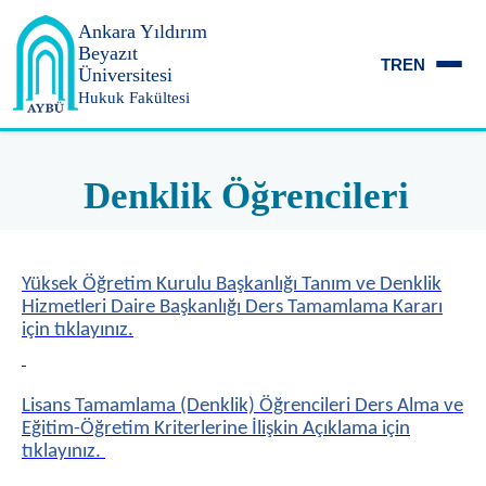
Ankara Yıldırım
Beyazıt
TR
EN
Üniversitesi
Hukuk Fakültesi
Denklik Öğrencileri
Yüksek Öğretim Kurulu Başkanlığı Tanım ve Denklik
Hizmetleri Daire Başkanlığı Ders Tamamlama Kararı
için tıklayınız.
Lisans Tamamlama (Denklik) Öğrencileri Ders Alma ve
Eğitim-Öğretim Kriterlerine İlişkin Açıklama için
tıklayınız.