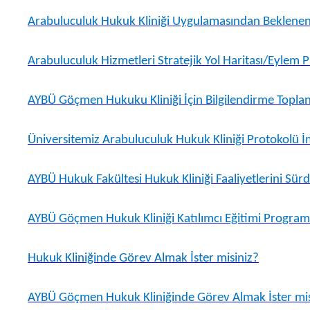
Arabuluculuk Hukuk Kliniği Uygulamasından Beklenen
Arabuluculuk Hizmetleri Stratejik Yol Haritası/Eylem Pl
AYBÜ Göçmen Hukuku Kliniği İçin Bilgilendirme Toplant
Üniversitemiz Arabuluculuk Hukuk Kliniği Protokolü İ
AYBÜ Hukuk Fakültesi Hukuk Kliniği Faaliyetlerini Sü
AYBÜ Göçmen Hukuk Kliniği Katılımcı Eğitimi Programı 
Hukuk Kliniğinde Görev Almak İster misiniz?
AYBÜ Göçmen Hukuk Kliniğinde Görev Almak İster mis