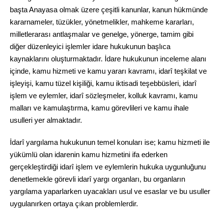
başta Anayasa olmak üzere çeşitli kanunlar, kanun hükmünde
kararnameler, tüzükler, yönetmelikler, mahkeme kararları,
milletlerarası antlaşmalar ve genelge, yönerge, tamim gibi
diğer düzenleyici işlemler idare hukukunun başlıca
kaynaklarını oluşturmaktadır. İdare hukukunun inceleme alanı
içinde, kamu hizmeti ve kamu yararı kavramı, idarî teşkilat ve
işleyişi, kamu tüzel kişiliği, kamu iktisadi teşebbüsleri, idarî
işlem ve eylemler, idarî sözleşmeler, kolluk kavramı, kamu
malları ve kamulaştırma, kamu görevlileri ve kamu ihale
usulleri yer almaktadır.
İdarî yargılama hukukunun temel konuları ise; kamu hizmeti ile
yükümlü olan idarenin kamu hizmetini ifa ederken
gerçekleştirdiği idarî işlem ve eylemlerin hukuka uygunluğunu
denetlemekle görevli idarî yargı organları, bu organların
yargılama yaparlarken uyacakları usul ve esaslar ve bu usuller
uygulanırken ortaya çıkan problemlerdir.