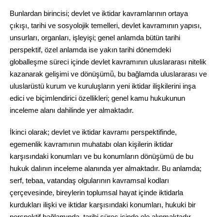
Bunlardan birincisi; devlet ve iktidar kavramlarının ortaya
çıkışı, tarihi ve sosyolojik temelleri, devlet kavramının yapısı,
unsurları, organları, işleyişi; genel anlamda bütün tarihi
perspektif, özel anlamda ise yakın tarihi dönemdeki
globalleşme süreci içinde devlet kavramının uluslararası nitelik
kazanarak gelişimi ve dönüşümü̈, bu bağlamda uluslararası ve
uluslarüstü kurum ve kuruluşların yeni iktidar ilişkilerini inşa
edici ve biçimlendirici özellikleri; genel kamu hukukunun
inceleme alanı dahilinde yer almaktadır.
İkinci olarak; devlet ve iktidar kavramı perspektifinde,
egemenlik kavramının muhatabı olan kişilerin iktidar
karşısındaki konumları ve bu konumların dönüşümü de bu
hukuk dalının inceleme alanında yer almaktadır. Bu anlamda;
serf, tebaa, vatandaş olgularının kavramsal kodları
çerçevesinde, bireylerin toplumsal hayat içinde iktidarla
kurdukları ilişki ve iktidar karşısındaki konumları, hukuki bir
perspektif bağlamında, tarihi süreç içinde ele alınmaktadır.