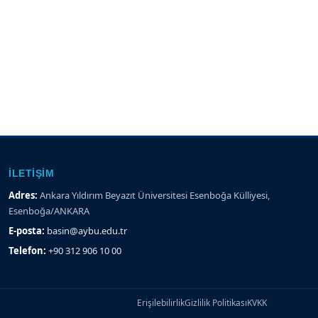
İLETIŞIM
Adres:
Ankara Yıldırım Beyazıt Üniversitesi Esenboğa Külliyesi,
Esenboğa/ANKARA
E-posta:
basin@aybu.edu.tr
Telefon:
+90 312 906 10 00
Erişilebilirlik
Gizlilik Politikası
KVKK