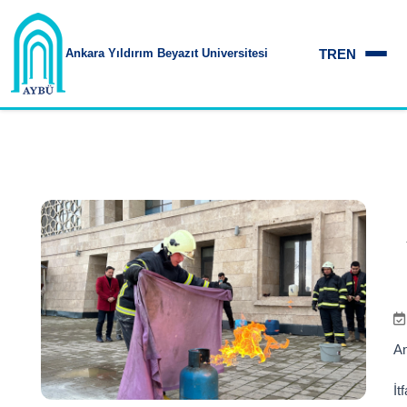
TR
EN
Ankara Yıldırım
Beyazıt Üniversitesi
An
İt