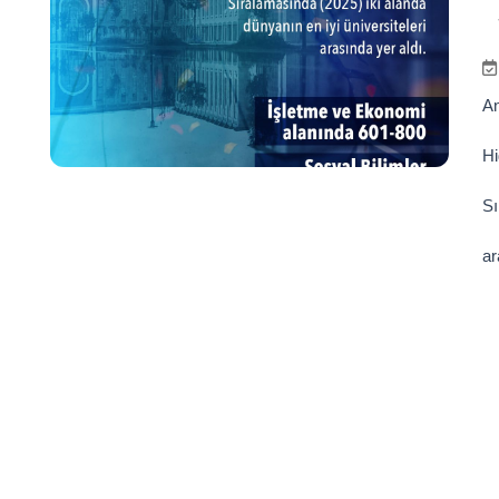
An
Hi
Sı
ar