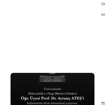
De
kr