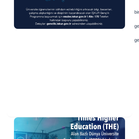
bi
ge
ge