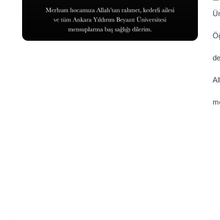
Ün
Öğ
de
Al
me