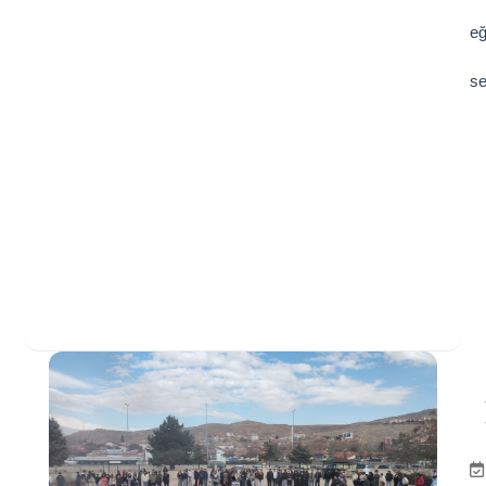
eğ
se