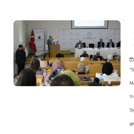
“S
Me
Yı
Si
ge