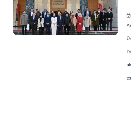
AY
Üs
Di
ak
te