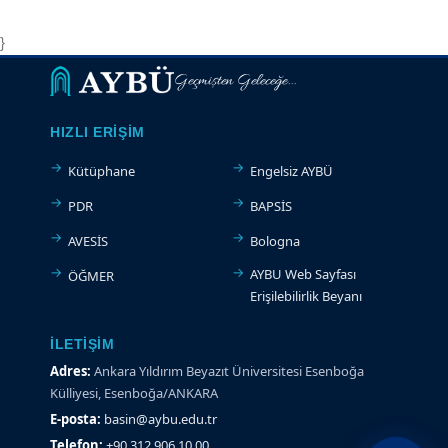
}
Geçmişten Geleceğe...
HIZLI ERIŞIM
Kütüphane
Engelsiz AYBÜ
PDR
BAPSİS
AVESİS
Bologna
AYBU Web Sayfası
ÖĞMER
Erişilebilirlik Beyanı
İLETIŞIM
Adres:
Ankara Yıldırım Beyazıt Üniversitesi Esenboğa
Külliyesi, Esenboğa/ANKARA
E-posta:
basin@aybu.edu.tr
Telefon:
+90 312 906 10 00