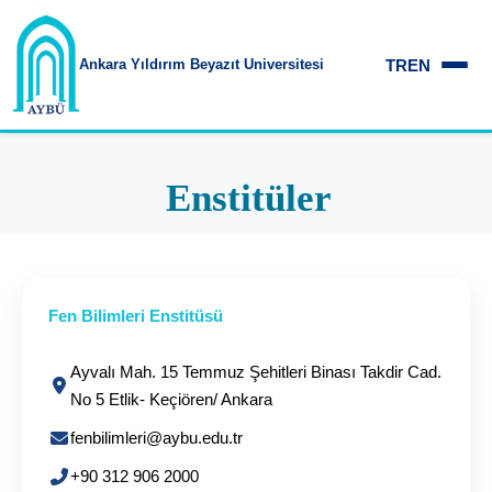
TR
EN
Ankara Yıldırım
Beyazıt Üniversitesi
Enstitüler
Fen Bilimleri Enstitüsü
Ayvalı Mah. 15 Temmuz Şehitleri Binası Takdir Cad.
No 5 Etlik- Keçiören/ Ankara
fenbilimleri@aybu.edu.tr
+90 312 906 2000