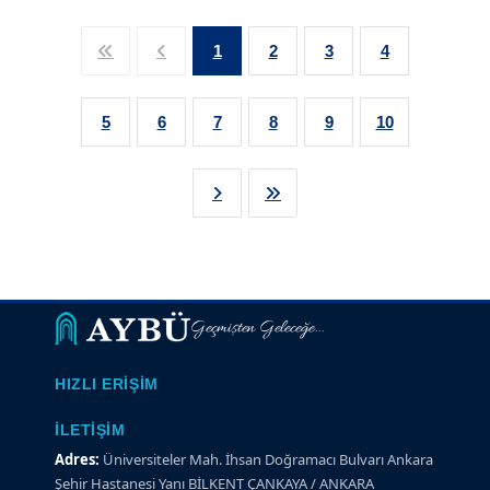
1
2
3
4
5
6
7
8
9
10
Geçmişten Geleceğe...
HIZLI ERIŞIM
İLETIŞIM
Adres:
Üniversiteler Mah. İhsan Doğramacı Bulvarı Ankara
Şehir Hastanesi Yanı BİLKENT ÇANKAYA / ANKARA