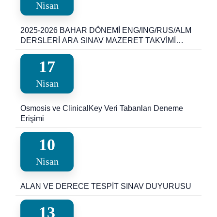
Nisan
2025-2026 BAHAR DÖNEMİ ENG/ING/RUS/ALM
DERSLERİ ARA SINAV MAZERET TAKVİMİ
(YDY)
17
Nisan
Osmosis ve ClinicalKey Veri Tabanları Deneme
Erişimi
10
Nisan
ALAN VE DERECE TESPİT SINAV DUYURUSU
13