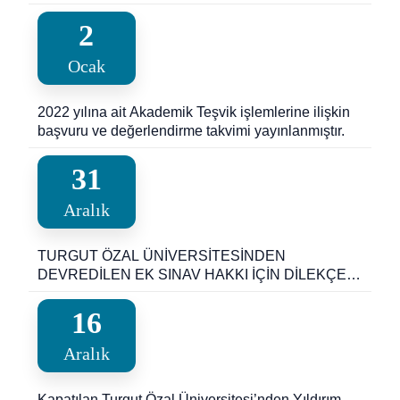
TİT101,TDL101,İNG101,ENG101 DERSLERİ
FİNAL SINAVI TARİHLERİ VE SINIFLARI
2
Ocak
2022 yılına ait Akademik Teşvik işlemlerine ilişkin
başvuru ve değerlendirme takvimi yayınlanmıştır.
31
Aralık
TURGUT ÖZAL ÜNİVERSİTESİNDEN
DEVREDİLEN EK SINAV HAKKI İÇİN DİLEKÇE
VEREN ÖĞRERNCİLERİN DİKKATİNE!
16
Aralık
Kapatılan Turgut Özal Üniversitesi’nden Yıldırım