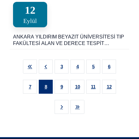
12
Eylül
ANKARA YILDIRIM BEYAZIT ÜNİVERSİTESİ TIP
FAKÜLTESİ ALAN VE DERECE TESPİT
KOMİSYONU DUYURUSU
3
4
5
6
7
8
9
10
11
12