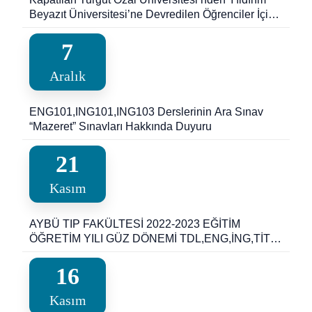
Beyazıt Üniversitesi’ne Devredilen Öğrenciler İçin
Güz Dönemi 2. Ek Sınav Duyurusu
7
Aralık
ENG101,ING101,ING103 Derslerinin Ara Sınav
“Mazeret” Sınavları Hakkında Duyuru
21
Kasım
AYBÜ TIP FAKÜLTESİ 2022-2023 EĞİTİM
ÖĞRETİM YILI GÜZ DÖNEMİ TDL,ENG,İNG,TİT
DERSLERİ VİZE-FİNAL VE BÜTÜNLEME SINAV
TARİHLERİVE SINAV SALONLARI
16
Kasım