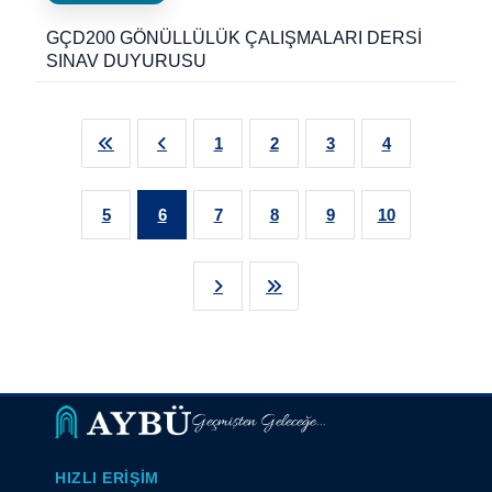
GÇD200 GÖNÜLLÜLÜK ÇALIŞMALARI DERSİ
SINAV DUYURUSU
1
2
3
4
5
6
7
8
9
10
Geçmişten Geleceğe...
HIZLI ERIŞIM