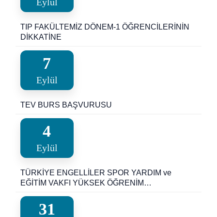
Eylül
TIP FAKÜLTEMİZ DÖNEM-1 ÖĞRENCİLERİNİN
DİKKATİNE
7
Eylül
TEV BURS BAŞVURUSU
4
Eylül
TÜRKİYE ENGELLİLER SPOR YARDIM ve
EĞİTİM VAKFI YÜKSEK ÖĞRENİM
ÖĞRENCİLERİ TESYEV BURSU DUYURUSU
31