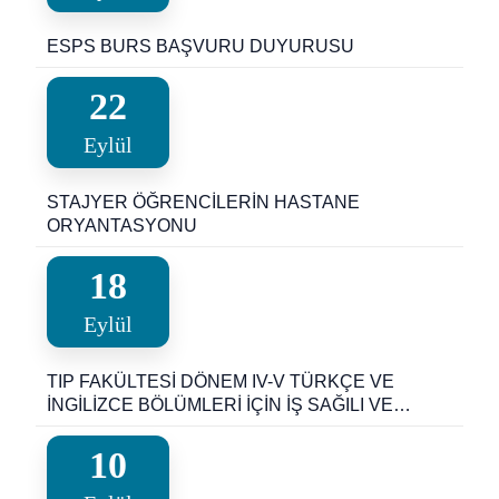
ESPS BURS BAŞVURU DUYURUSU
22
Eylül
STAJYER ÖĞRENCİLERİN HASTANE
ORYANTASYONU
18
Eylül
TIP FAKÜLTESİ DÖNEM IV-V TÜRKÇE VE
İNGİLİZCE BÖLÜMLERİ İÇİN İŞ SAĞILI VE
GÜVENLİĞİ EĞİTİMİ HAKKINDA DUYURU
10