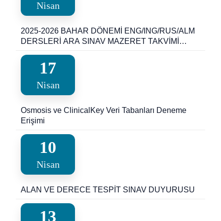
Nisan
2025-2026 BAHAR DÖNEMİ ENG/ING/RUS/ALM
DERSLERİ ARA SINAV MAZERET TAKVİMİ
(YDY)
17
Nisan
Osmosis ve ClinicalKey Veri Tabanları Deneme
Erişimi
10
Nisan
ALAN VE DERECE TESPİT SINAV DUYURUSU
13