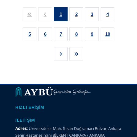
1
2
3
4
5
6
7
8
9
10
Geçmişten Geleceğe...
HIZLI ERIŞIM
İLETIŞIM
Adres:
Üniversiteler Mah. İhsan Doğramacı Bulvarı Ankara
Şehir Hastanesi Yanı BİLKENT ÇANKAYA / ANKARA