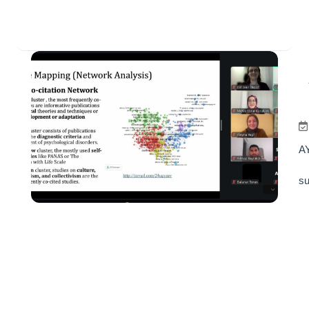
AY
su