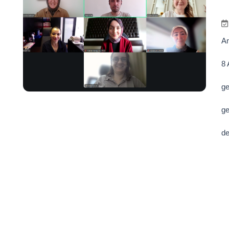
An
8 
ge
ge
de