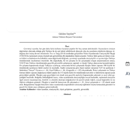
AY
ma