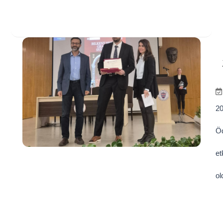
20
Öd
et
ol