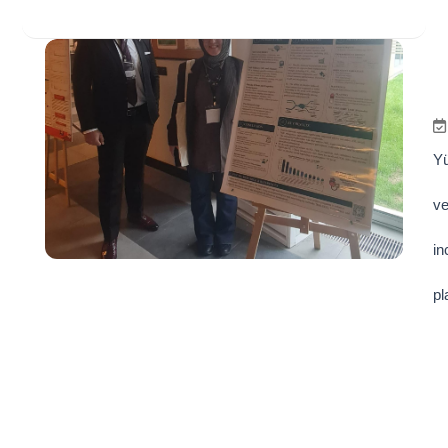
Yü
ve
in
pl