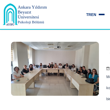
Ankara Yıldırım
Beyazıt
TR
EN
Üniversitesi
Psikoloji Bölümü
Mo
ko
bi