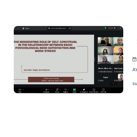
AY
su