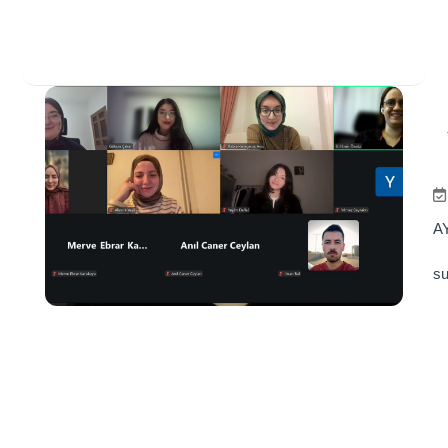
AY
su