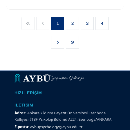
1
2
3
4
Geçmişten Geleceğe...
HIZLI ERIŞIM
İLETIŞIM
Adres:
Ankara Yıldırım Beyazıt Üniversitesi Esenboğa
Külliyesi, İTBF Psikoloji Bölümü A224, Esenboğa/ANKARA
E-posta:
aybupsychology@aybu.edu.tr