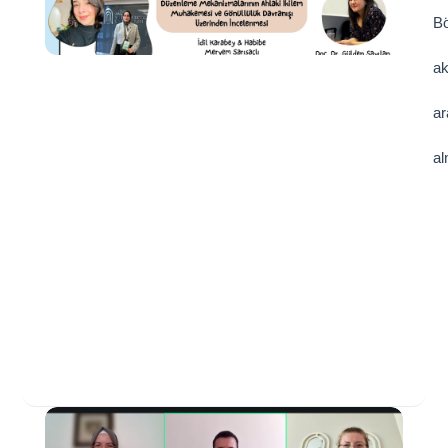
Bö
ak
ar
al