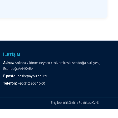
İLETIŞIM
Adres:
Ankara Yıldırım Beyazıt Üniversitesi Esenboğa Külliyesi,
Esenboğa/ANKARA
E-posta:
basin@aybu.edu.tr
Telefon:
+90 312 906 10 00
Erişilebilirlik
Gizlilik Politikası
KVKK