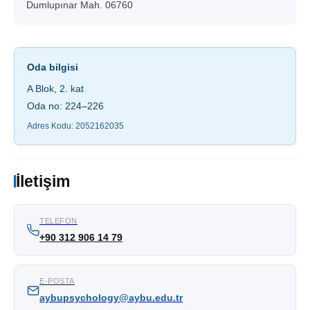
Dumlupınar Mah. 06760
Oda bilgisi
A Blok, 2. kat
Oda no: 224–226
Adres Kodu: 2052162035
İletişim
TELEFON
+90 312 906 14 79
E-POSTA
aybupsychology@aybu.edu.tr