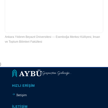
Ankara Yıldırım Beyazıt Üniversitesi — Esenboğa Merkez Külliyesi, İnsan
ve Toplum Bilimleri Fakültesi
}
Geçmişten Geleceğe...
HIZLI ERIŞIM
İletişim
İLETIŞIM