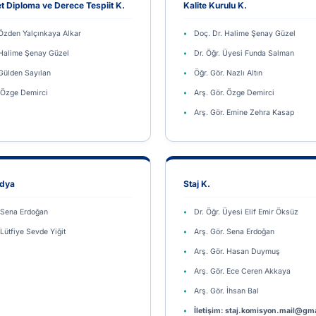
et Diploma ve Derece Tespiit K.
Kalite Kurulu K.
 Özden Yalçınkaya Alkar
Doç. Dr. Halime Şenay Güzel
 Halime Şenay Güzel
Dr. Öğr. Üyesi Funda Salman
 Gülden Sayılan
Öğr. Gör. Nazlı Altın
. Özge Demirci
Arş. Gör. Özge Demirci
Arş. Gör. Emine Zehra Kasap
edya
Staj K.
. Sena Erdoğan
Dr. Öğr. Üyesi Elif Emir Öksüz
 Lütfiye Sevde Yiğit
Arş. Gör. Sena Erdoğan
Arş. Gör. Hasan Duymuş
Arş. Gör. Ece Ceren Akkaya
Arş. Gör. İhsan Bal
İletişim: staj.komisyon.mail@gm