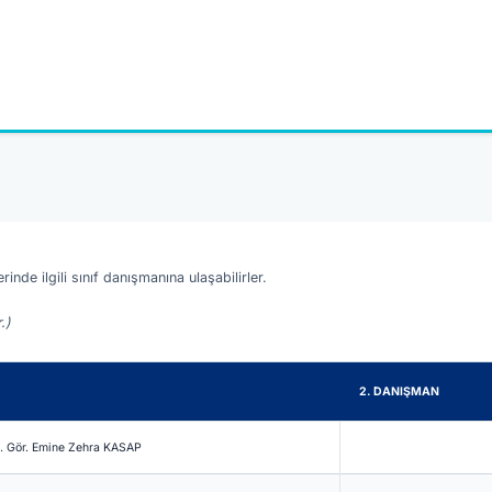
nde ilgili sınıf danışmanına ulaşabilirler.
.)
2. DANIŞMAN
. Gör. Emine Zehra KASAP