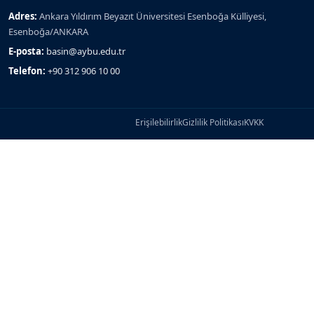
Adres:
Ankara Yıldırım Beyazıt Üniversitesi Esenboğa Külliyesi,
Esenboğa/ANKARA
E-posta:
basin@aybu.edu.tr
Telefon:
+90 312 906 10 00
Erişilebilirlik
Gizlilik Politikası
KVKK