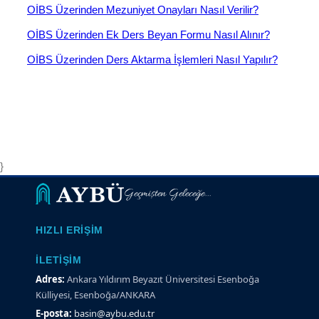
OİBS Üzerinden Mezuniyet Onayları Nasıl Verilir?
OİBS Üzerinden Ek Ders Beyan Formu Nasıl Alınır?
OİBS Üzerinden Ders Aktarma İşlemleri Nasıl Yapılır?
}
Geçmişten Geleceğe...
HIZLI ERIŞIM
İLETIŞIM
Adres:
Ankara Yıldırım Beyazıt Üniversitesi Esenboğa
Külliyesi, Esenboğa/ANKARA
E-posta:
basin@aybu.edu.tr