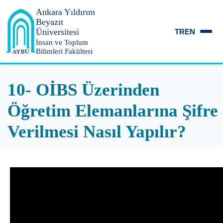
Ankara Yıldırım
Beyazıt
Üniversitesi
TR
EN
İnsan ve Toplum
Bilimleri Fakültesi
10- OİBS Üzerinden
Öğretim Elemanlarına Şifre
Verilmesi Nasıl Yapılır?