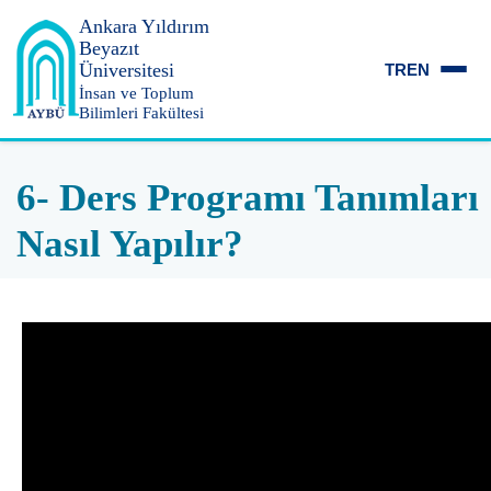
Ankara Yıldırım
Beyazıt
Üniversitesi
TR
EN
İnsan ve Toplum
Bilimleri Fakültesi
6- Ders Programı Tanımları
Nasıl Yapılır?