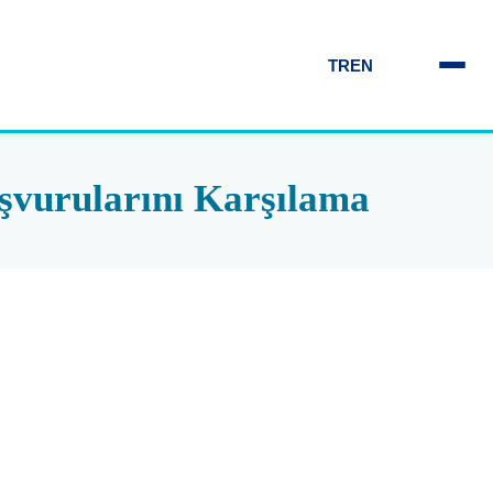
TR
EN
şvurularını Karşılama