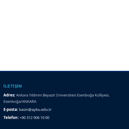
İLETIŞIM
Adres:
Ankara Yıldırım Beyazıt Üniversitesi Esenboğa Külliyesi,
Esenboğa/ANKARA
E-posta:
basin@aybu.edu.tr
Telefon:
+90 312 906 10 00