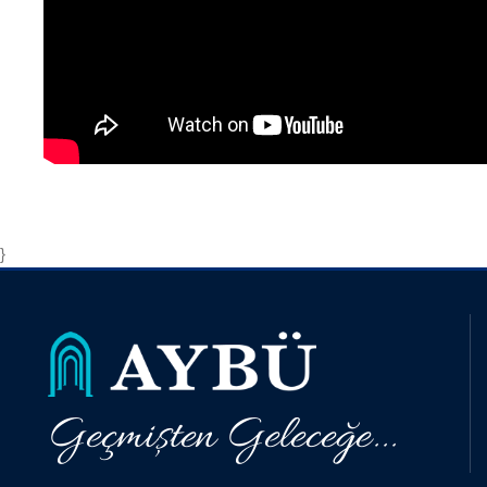
}
Geçmişten Geleceğe...