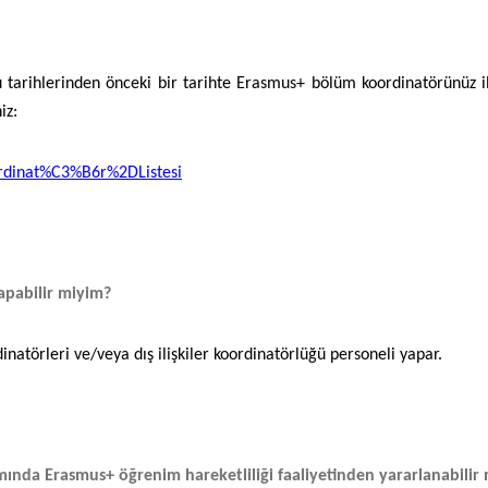
arihlerinden önceki bir tarihte Erasmus+ bölüm koordinatörünüz ile 
iz:
ordinat%C3%B6r%2DListesi
apabilir miyim?
inatörleri ve/veya dış ilişkiler koordinatörlüğü personeli yapar.
nda Erasmus+ öğrenim hareketliliği faaliyetinden yararlanabilir