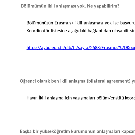
Bölümümün ikili anlaşması yok. Ne yapabilirim?
Bölümünüzün Erasmus+ ikili anlaşması yok ise başvuru t
Koordinatör listesine aşağıdaki bağlantıdan ulaşabilirsin
https://aybu.edu.tr/dib/tr/sayfa/2688/Erasmus%2DKo
Öğrenci olarak ben ikili anlaşma (bilateral agreement) y
Hayır. İkili anlaşma için yazışmaları bölüm/enstitü koord
Başka bir yükseköğretim kurumunun anlaşmaları kapsamı