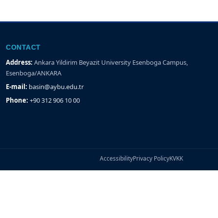
CONTACT
Address:
Ankara Yildirim Beyazit University Esenboga Campus,
Esenboga/ANKARA
E-mail:
basin@aybu.edu.tr
Phone:
+90 312 906 10 00
Accessibility
Privacy Policy
KVKK