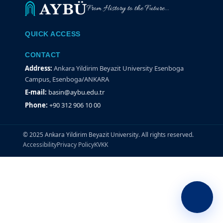
From History to the Future...
QUICK ACCESS
CONTACT
Address:
Ankara Yildirim Beyazit University Esenboga
Campus, Esenboga/ANKARA
E-mail:
basin@aybu.edu.tr
Phone:
+90 312 906 10 00
© 2025 Ankara Yildirim Beyazit University. All rights reserved.
Accessibility
Privacy Policy
KVKK