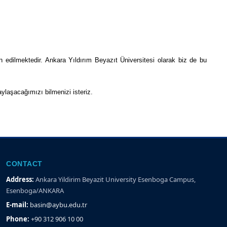
 edilmektedir. Ankara Yıldırım Beyazıt Üniversitesi olarak biz de bu
ylaşacağımızı bilmenizi isteriz.
CONTACT
Address:
Ankara Yildirim Beyazit University Esenboga Campus,
Esenboga/ANKARA
E-mail:
basin@aybu.edu.tr
Phone:
+90 312 906 10 00