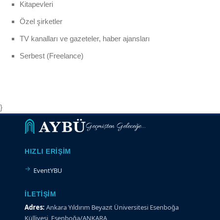
Kitapevleri
Özel şirketler
TV kanalları ve gazeteler, haber ajansları
Serbest (Freelance)
}
Geçmişten Geleceğe...
HIZLI ERIŞIM
EventYBU
İLETIŞIM
Adres:
Ankara Yıldırım Beyazıt Üniversitesi Esenboğa
Külliyesi, Esenboğa/ANKARA