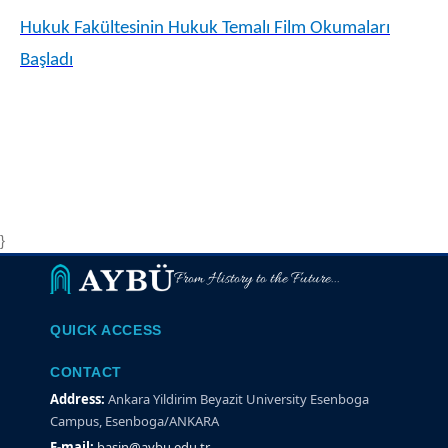
Hukuk Fakültesinin Hukuk Temalı Film Okumaları
Başladı
}
From History to the Future...
QUICK ACCESS
CONTACT
Address:
Ankara Yildirim Beyazit University Esenboga
Campus, Esenboga/ANKARA
E-mail:
basin@aybu.edu.tr