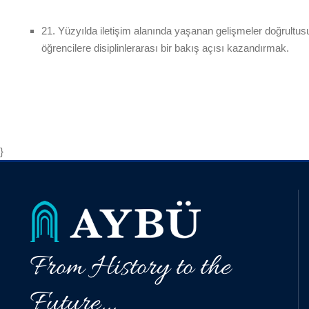
21. Yüzyılda iletişim alanında yaşanan gelişmeler doğrultus
öğrencilere disiplinlerarası bir bakış açısı kazandırmak.
}
From History to the
Future...