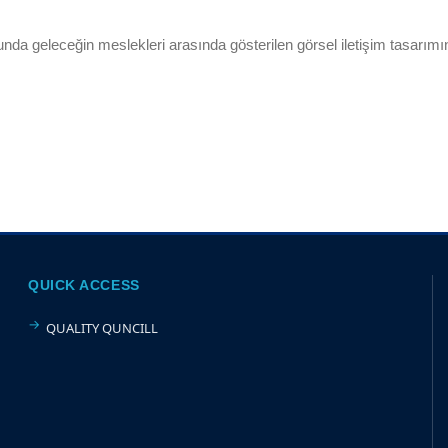
unda geleceğin meslekleri arasında gösterilen görsel iletişim tasarım
QUICK ACCESS
QUALITY QUNCILL