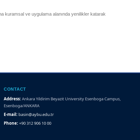
ına kuramsal ve uygulama alanında yenilikler katarak
CONTACT
Address:
Ankara Yildirim Beyazit University Esenboga Campus,
Esenboga/ANKARA
E-mail:
basin@aybu.edu.tr
Phone:
+90 312 906 10 00