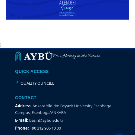
}
From History to the Future...
QUICK ACCESS
QUALITY QUNCILL
CONTACT
Address:
Ankara Yildirim Beyazit University Esenboga
Campus, Esenboga/ANKARA
E-mail:
basin@aybu.edu.tr
Phone:
+90 312 906 10 00