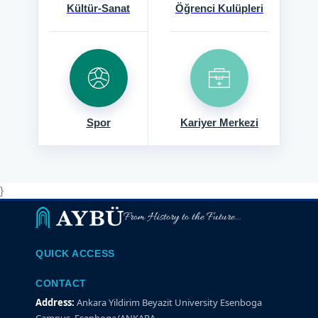
Kültür-Sanat
Öğrenci Kulüpleri
Spor
Kariyer Merkezi
}
From History to the Future...
QUICK ACCESS
CONTACT
Address:
Ankara Yildirim Beyazit University Esenboga