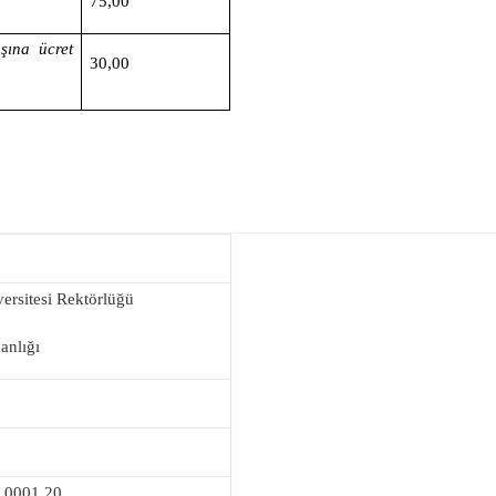
75,00
şına ücret
30,00
ersitesi Rektörlüğü
anlığı
 0001 20