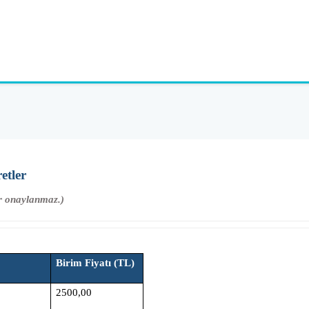
etler
er onaylanmaz.)
Birim Fiyatı (TL)
2500,00