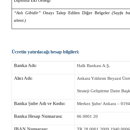
Diploma Eki Örneği
“Aslı Gibidir”
Onayı Talep Edilen Diğer Belgeler
(Sayfa ba
alınır.)
Ücretin yatırılacağı hesap bilgileri:
Banka Adı:
Halk Bankası A.Ş.
Alıcı Adı:
Ankara Yıldırım Beyazıt Üniv
Strateji Geliştirme Daire Başk
Banka Şube Adı ve Kodu:
Merkez Şube/ Ankara – 0194
Banka Hesap Numarası:
06 0001 20
IBAN Numarası:
TR 28 0001 2009 1940 0006