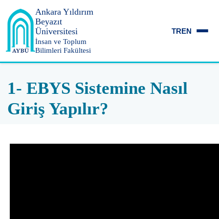
Ankara Yıldırım
Beyazıt
Üniversitesi
TR
EN
İnsan ve Toplum
Bilimleri Fakültesi
1- EBYS Sistemine Nasıl
Giriş Yapılır?