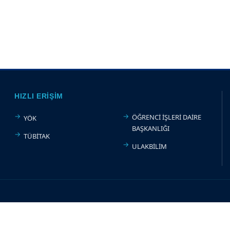
HIZLI ERIŞIM
ÖĞRENCİ İŞLERİ DAİRE
YÖK
BAŞKANLIĞI
TÜBİTAK
ULAKBİLİM