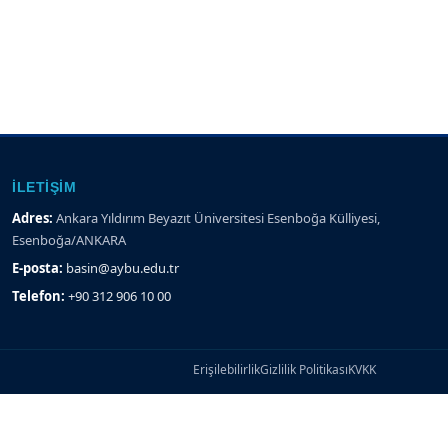
İLETIŞIM
Adres:
Ankara Yıldırım Beyazıt Üniversitesi Esenboğa Külliyesi,
Esenboğa/ANKARA
E-posta:
basin@aybu.edu.tr
Telefon:
+90 312 906 10 00
Erişilebilirlik
Gizlilik Politikası
KVKK