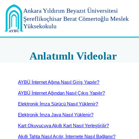
Ankara Yıldırım
Beyazıt Üniversitesi
Şereflikoçhisar Berat Cömertoğlu Meslek
Yüksekokulu
Anlatımlı Videolar
AYBÜ İnternet Ağına Nasıl Gı̇rı̇ş Yapılır?
AYBÜ İnternet Ağından Nasıl Çıkış Yapılır?
Elektronı̇k İmza Sürücü Nasıl Yüklenı̇r?
Elektronı̇k İmza Java Nasıl Yüklenı̇r?
Kart Okuyucuya Akıllı Kart Nasıl Yerleştı̇rı̇lı̇r?
Akıllı Tahta Nasıl Açılır, İnternete Nasıl Bağlanır?