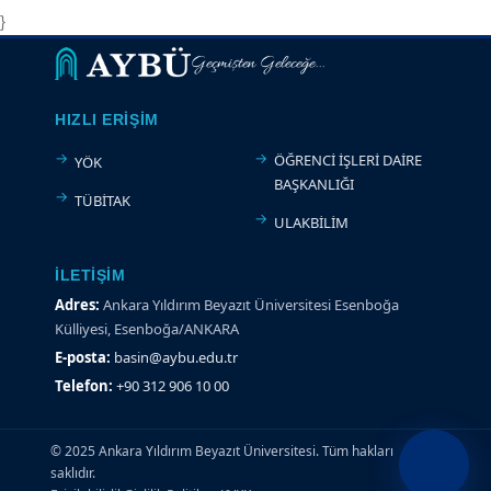
}
Geçmişten Geleceğe...
HIZLI ERIŞIM
ÖĞRENCİ İŞLERİ DAİRE
YÖK
BAŞKANLIĞI
TÜBİTAK
ULAKBİLİM
İLETIŞIM
Adres:
Ankara Yıldırım Beyazıt Üniversitesi Esenboğa
Külliyesi, Esenboğa/ANKARA
E-posta:
basin@aybu.edu.tr
Telefon:
+90 312 906 10 00
© 2025 Ankara Yıldırım Beyazıt Üniversitesi. Tüm hakları
saklıdır.