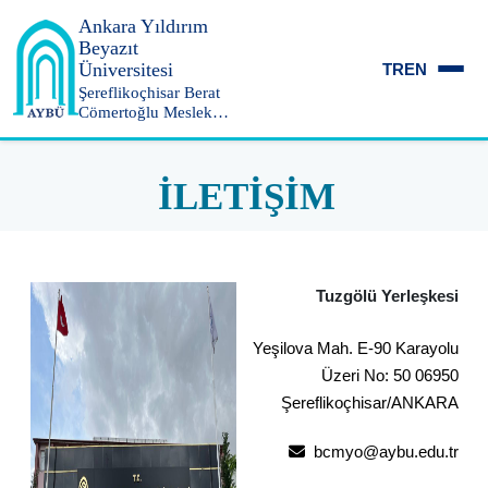
Ankara Yıldırım
Beyazıt
Üniversitesi
TR
EN
Şereflikoçhisar Berat
Cömertoğlu Meslek
Yüksekokulu
İLETİŞİM
Tuzgölü Yerleşkesi
Yeşilova Mah. E-90 Karayolu
Üzeri No: 50 06950
Şereflikoçhisar/ANKARA
bcmyo@aybu.edu.tr