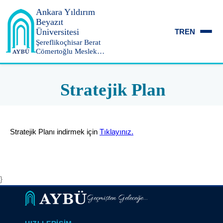
Ankara Yıldırım
Beyazıt
Üniversitesi
TR
EN
Şereflikoçhisar Berat
Cömertoğlu Meslek
Yüksekokulu
Stratejik Plan
Stratejik Planı indirmek için
Tıklayınız.
}
Geçmişten Geleceğe...