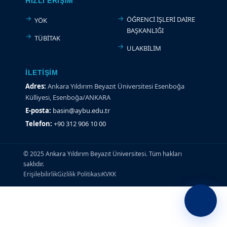
HIZLI ERIŞIM
ÖĞRENCİ İŞLERİ DAİRE
YÖK
BAŞKANLIĞI
TÜBİTAK
ULAKBİLİM
İLETIŞIM
Adres:
Ankara Yıldırım Beyazıt Üniversitesi Esenboğa
Külliyesi, Esenboğa/ANKARA
E-posta:
basin@aybu.edu.tr
Telefon:
+90 312 906 10 00
© 2025 Ankara Yıldırım Beyazıt Üniversitesi. Tüm hakları
saklıdır.
Erişilebilirlik
Gizlilik Politikası
KVKK