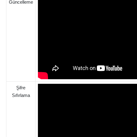
Güncelleme
Şifre
Sıfırlama