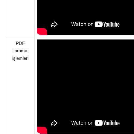
PDF
tarama
işlemleri