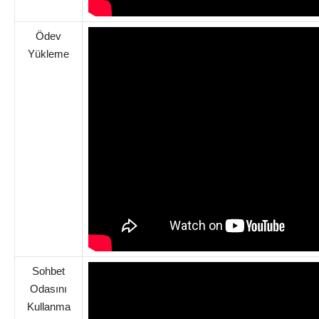
Ödev
Yükleme
Sohbet
Odasını
Kullanma