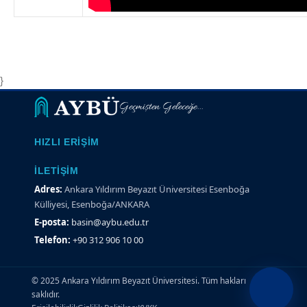
}
Geçmişten Geleceğe...
HIZLI ERIŞIM
İLETIŞIM
Adres:
Ankara Yıldırım Beyazıt Üniversitesi Esenboğa
Külliyesi, Esenboğa/ANKARA
E-posta:
basin@aybu.edu.tr
Telefon:
+90 312 906 10 00
© 2025 Ankara Yıldırım Beyazıt Üniversitesi. Tüm hakları
saklıdır.