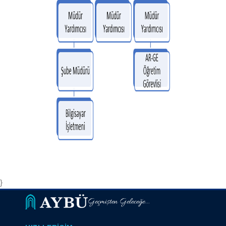
}
Geçmişten Geleceğe...