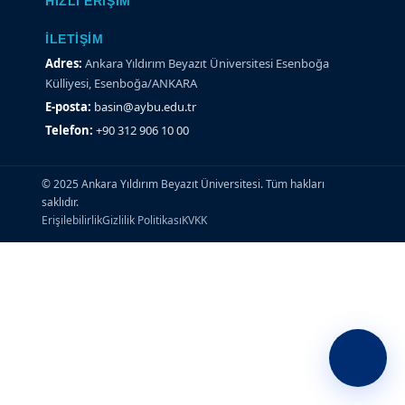
HIZLI ERIŞIM
İLETIŞIM
Adres:
Ankara Yıldırım Beyazıt Üniversitesi Esenboğa
Külliyesi, Esenboğa/ANKARA
E-posta:
basin@aybu.edu.tr
Telefon:
+90 312 906 10 00
© 2025 Ankara Yıldırım Beyazıt Üniversitesi. Tüm hakları
saklıdır.
Erişilebilirlik
Gizlilik Politikası
KVKK