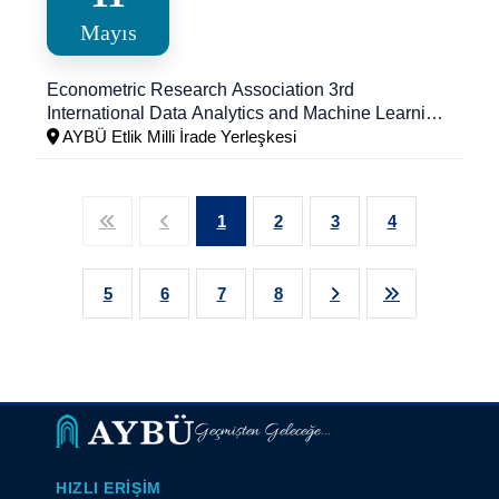
Mayıs
Econometric Research Association 3rd
International Data Analytics and Machine Learning
Conference " Artificial Intelligence and the
AYBÜ Etlik Milli İrade Yerleşkesi
Economic Efficiency: Sectoral Applications and
Value Generation " DATAMACLEA’26
1
2
3
4
5
6
7
8
Geçmişten Geleceğe...
HIZLI ERIŞIM