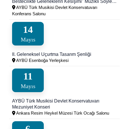
Bestecilikte Geleneklerin Kesişimi" Müzikli Söyleşi
Programı
AYBÜ Türk Musikisi Devlet Konservatuvarı
Konferans Salonu
14
Mayıs
II. Geleneksel Uçurtma Tasarım Şenliği
AYBÜ Esenboğa Yerleşkesi
11
Mayıs
AYBÜ Türk Musikisi Devlet Konservatuvarı
Mezuniyet Konseri
Ankara Resim Heykel Müzesi Türk Ocağı Salonu
6