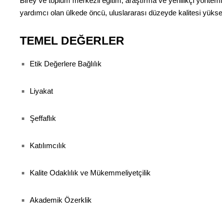
Birey ve toplum merkezli eğitim, araştırma ve yenilikçi yöntemler
yardımcı olan ülkede öncü, uluslararası düzeyde kalitesi yükse
TEMEL DEĞERLER
Etik Değerlere Bağlılık
Liyakat
Şeffaflık
Katılımcılık
Kalite Odaklılık ve Mükemmeliyetçilik
Akademik Özerklik