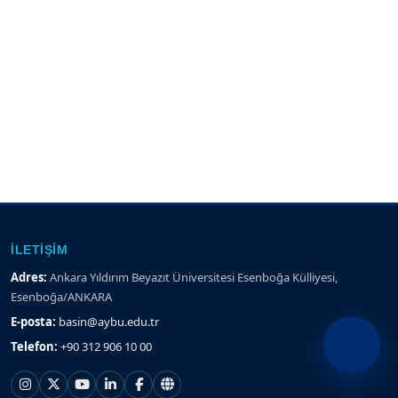
İLETIŞIM
Adres:
Ankara Yıldırım Beyazıt Üniversitesi Esenboğa Külliyesi,
Esenboğa/ANKARA
E-posta:
basin@aybu.edu.tr
Telefon:
+90 312 906 10 00