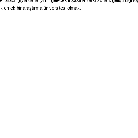
 aracılığıyla daha iyi bir gelecek inşasına katkı sunan, geliştirdiği to
k örnek bir araştırma üniversitesi olmak.