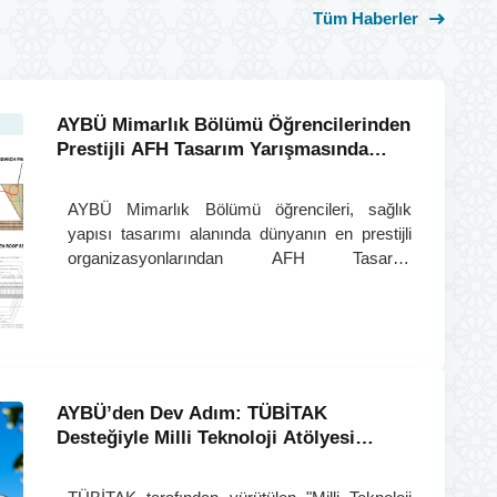
Tüm Haberler
AYBÜ Mimarlık Bölümü Öğrencilerinden
Prestijli AFH Tasarım Yarışmasında
Büyük Uluslararası Başarı
AYBÜ Mimarlık Bölümü öğrencileri, sağlık
yapısı tasarımı alanında dünyanın en prestijli
organizasyonlarından AFH Tasarım
Yarışması’nda iki farklı kategoride dünya
birinciliği elde ederek büyük bir uluslararası
başarıya imza attı.
AYBÜ’den Dev Adım: TÜBİTAK
Desteğiyle Milli Teknoloji Atölyesi
Kuruluyor