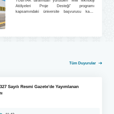
TÜBİTAK tarafından yürütülen "Milli Teknoloji
Atölyeleri Proje Desteği" programı
kapsamındaki üniversite başvurusu kabul
edildi.
Tüm Duyurular
33327 Sayılı Resmi Gazete'de Yayımlanan
nı