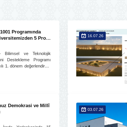
1001 Programında
16.07.26
iversitemizden 5 Proje
ak Kazandı
Bilimsel ve Teknolojik
rini Destekleme Programı
lı 1. dönem değerlendirme
landı. Sonuçlara göre
retim üyeleri tarafından
roje desteklenmeye hak
z Demokrasi ve Millî
03.07.26
ı