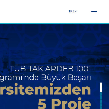
TR
EN