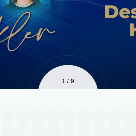
1
/
9