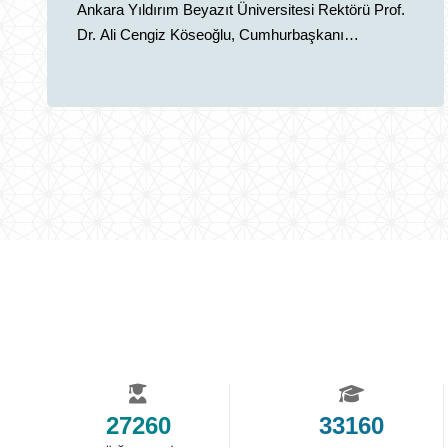
Ankara Yıldırım Beyazıt Üniversitesi Rektörü Prof.
Dr. Ali Cengiz Köseoğlu, Cumhurbaşkanı
Yardımcısı Cevdet Yılmaz’ı ziyaret ederek
üniversitede devam eden yatırımlar ve gelecek
dönem projeleri hakkında bilgi verdi.
27260
33160