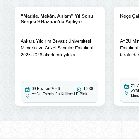
“Madde, Mekân, Anlam” Yıl Sonu
Keçe Çal
Sergisi 9 Haziran’da Açılıyor
Ankara Yıldırım Beyazıt Üniversitesi
AYBÜ Mim
Mimarlık ve Güzel Sanatlar Fakültesi
Fakültesi
2025-2026 akademik yılı ka...
tarafında
21 M
09 Haziran 2026
10:30
AYBÜ
AYBÜ Esenboğa Külliyesi D Blok
Mima