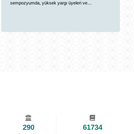
sempozyumda, yüksek yargı üyeleri ve
akademisyenler bir araya geldi.
290
61734