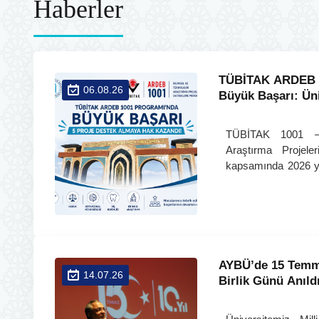
Haberler
TÜBİTAK ARDEB 
06.08.26
Büyük Başarı: Ün
Destek Almaya H
TÜBİTAK 1001 – 
Araştırma Projele
kapsamında 2026 yı
sonuçları açık
Üniversitemiz öğ
hazırlanan beş p
kazandı.
AYBÜ’de 15 Temmu
14.07.26
Birlik Günü Anıld