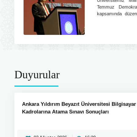
Üniversitemiz Mil
Temmuz Demokras
kapsamında düzen
15 Temmuz şehit
saygıyla anıldı.
Duyurular
Ankara Yıldırım Beyazıt Üniversitesi Bilgisayar
Kadrolarına Atama Sınavı Sonuçları