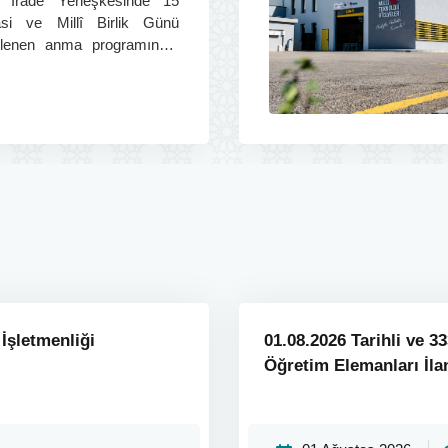
li İrade Yerleşkesinde 15
i ve Millî Birlik Günü
lenen anma programında,
leri rahmet, minnet ve
 İşletmenliği
01.08.2026 Tarihli ve 
Öğretim Elemanları İla