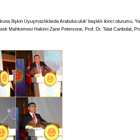
 İlişkin Uyuşmazlıklarda Arabuluculuk’ başlıklı ikinci oturumu, Ya
ksek Mahkemesi Hakimi Zane Petersone, Prof. Dr. Talat Canbolat, Prof