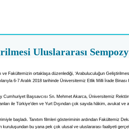
irilmesi Uluslararası Sempo
lığı ve Fakültemizin ortaklaşa düzenlediği, ‘Arabuluculuğun Geliştiri
yla 6-7 Aralık 2018 tarihinde Üniversitemiz Etlik Milli İrade Binası 
ay Cumhuriyet Başsavcısı Sn. Mehmet Akarca, Üniversitemiz Rektörü
nları ile Türkiye’den ve Yurt Dışından çok sayıda hâkim, avukat ve a
imiyle başladı. Tanıtım filmleri gösteriminin ardından Fakültemiz Dek
n kuruluşundan bu yana pek çok ulusal ve uluslararası faaliyeti gerçek