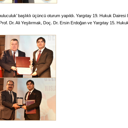
luculuk’ başlıklı üçüncü oturum yapıldı. Yargıtay 19. Hukuk Daires
rof. Dr. Ali Yeşilırmak, Doç. Dr. Ersin Erdoğan ve Yargıtay 15. Huku