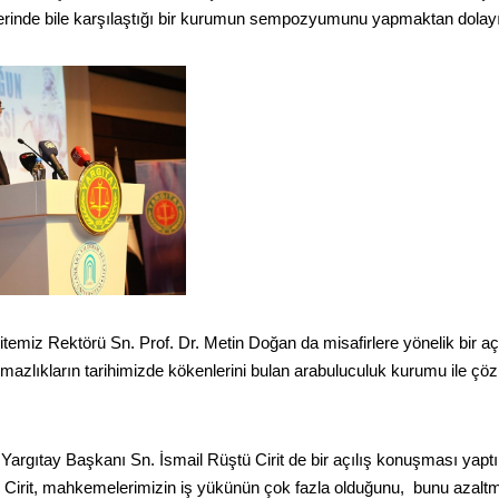
lerinde bile karşılaştığı bir kurumun sempozyumunu yapmaktan dolay
itemiz Rektörü Sn. Prof. Dr. Metin Doğan da misafirlere yönelik bir
azlıkların tarihimizde kökenlerini bulan arabuluculuk kurumu ile çö
argıtay Başkanı Sn. İsmail Rüştü Cirit de bir açılış konuşması ya
irit, mahkemelerimizin iş yükünün çok fazla olduğunu, bunu azaltma