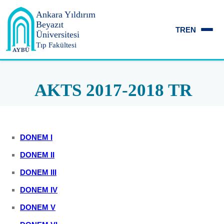
Ankara Yıldırım
Beyazıt
TR
EN
Üniversitesi
Tıp Fakültesi
AKTS 2017-2018 TR
DONEM I
DONEM II
DONEM III
DONEM IV
DONEM V