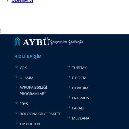
DONEM VI
}
Geçmişten Geleceğe...
HIZLI ERIŞIM
YÖK
TUBİTAK
ULAŞIM
E-POSTA
AVRUPA BİRLİĞİ
ULAKBİM
PROGRAMLARI
ERASMUS+
EBYS
FARABİ
BOLOGNA BİLGİ PAKETİ
MEVLANA
TIP BÜLTEN