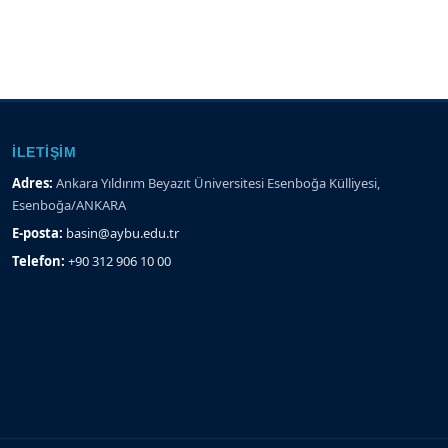
İLETIŞIM
Adres:
Ankara Yıldırım Beyazıt Üniversitesi Esenboğa Külliyesi,
Esenboğa/ANKARA
E-posta:
basin@aybu.edu.tr
Telefon:
+90 312 906 10 00