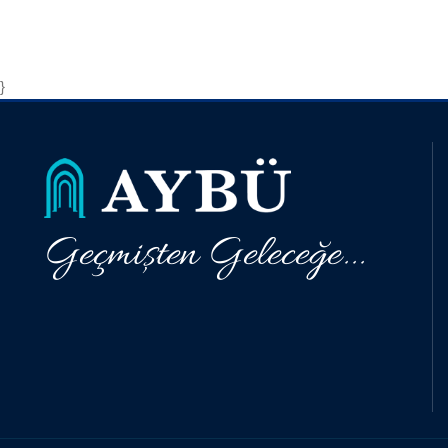
}
Geçmişten Geleceğe...