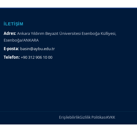
İLETIŞIM
Adres:
Ankara Yıldırım Beyazıt Üniversitesi Esenboğa Külliyesi,
Esenboğa/ANKARA
E-posta:
basin@aybu.edu.tr
Telefon:
+90 312 906 10 00
Erişilebilirlik
Gizlilik Politikası
KVKK