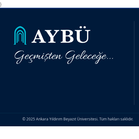
}
Geçmişten Geleceğe...
© 2025 Ankara Yıldırım Beyazıt Üniversitesi. Tüm hakları saklıdır.