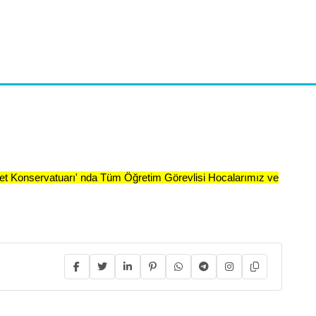
let Konservatuarı' nda Tüm Öğretim Görevlisi Hocalarımız ve