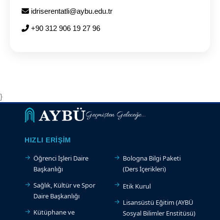
idriserentatli@aybu.edu.tr
+90 312 906 19 27 96
}
Geçmişten Geleceğe...
HIZLI ERIŞIM
Öğrenci İşleri Daire
Bologna Bilgi Paketi
Başkanlığı
(Ders İçerikleri)
Sağlık, Kültür ve Spor
Etik Kurul
Daire Başkanlığı
Lisansüstü Eğitim (AYBÜ
Kütüphane ve
Sosyal Bilimler Enstitüsü)