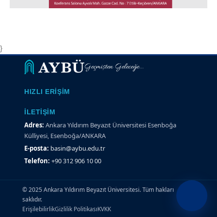
}
Geçmişten Geleceğe...
HIZLI ERIŞIM
İLETIŞIM
Adres:
Ankara Yıldırım Beyazıt Üniversitesi Esenboğa
Külliyesi, Esenboğa/ANKARA
E-posta:
basin@aybu.edu.tr
Telefon:
+90 312 906 10 00
© 2025 Ankara Yıldırım Beyazıt Üniversitesi. Tüm hakları
saklıdır.
Erişilebilirlik
Gizlilik Politikası
KVKK