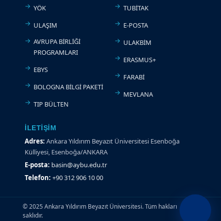
YÖK
TUBİTAK
ULAŞIM
E-POSTA
AVRUPA BİRLİĞİ
ULAKBİM
PROGRAMLARI
ERASMUS+
EBYS
FARABİ
BOLOGNA BİLGİ PAKETİ
MEVLANA
TIP BÜLTEN
İLETIŞIM
Adres:
Ankara Yıldırım Beyazıt Üniversitesi Esenboğa
Külliyesi, Esenboğa/ANKARA
E-posta:
basin@aybu.edu.tr
Telefon:
+90 312 906 10 00
© 2025 Ankara Yıldırım Beyazıt Üniversitesi. Tüm hakları
saklıdır.