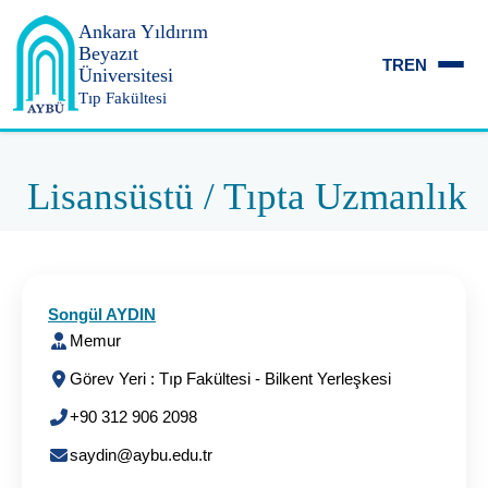
Ankara Yıldırım
Beyazıt
TR
EN
Üniversitesi
Tıp Fakültesi
Lisansüstü / Tıpta Uzmanlık
Songül AYDIN
Memur
Görev Yeri : Tıp Fakültesi - Bilkent Yerleşkesi
+90 312 906 2098
saydin@aybu.edu.tr