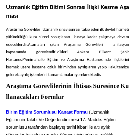
Uzmanlık Eğitim Bitimi Sonrası İlişki Kesme Aşa
ması
Araştırma Görevlileri Uzmanlık sınav sonrası takip eden ilk devlet hizmeti
yükümlülüğü kura süreci sonuçlanan kuraya kadar çalışmaya devam
edeceklerdir.Atamaları çıkan Araştırma Görevlileri afiliasyon
kapsamında görevlendirildikleri Ankara Bilkent Şehir
Hastanesi/Yenimahalle Eğitim ve Araştırma Hastanesi’nde ilişkilerini
kesmek üzere hastane özlük biriminden ayrılışlarını yapıp Fakültemize
gelerek ayrılış işlemlerini tamamlamaları gerekmektedir.
Araştıma Görevlilerinin İhtisas Süresince Ku
llanacakları Formlar
Birim Eğitim Sorumlusu Kanaat Formu
(Uzmanlık
Eğitiminin Takibi Ve Değerlendirilmesi 17. Madde: Eğitim
sorumlusu tarafından başlayış tarihi itibari ile altı aylık
dönemler halinde uzmanlık öğrencisinin göreve bağlılık,