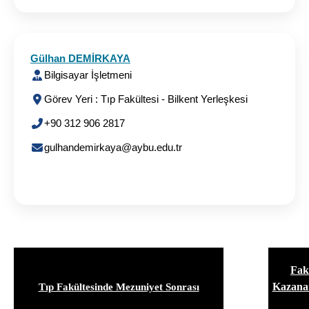
Gülhan DEMİRKAYA
Bilgisayar İşletmeni
Görev Yeri : Tıp Fakültesi - Bilkent Yerleşkesi
+90 312 906 2817
gulhandemirkaya@aybu.edu.tr
Fak
Kazanan
Tıp Fakültesinde Mezuniyet Sonrası