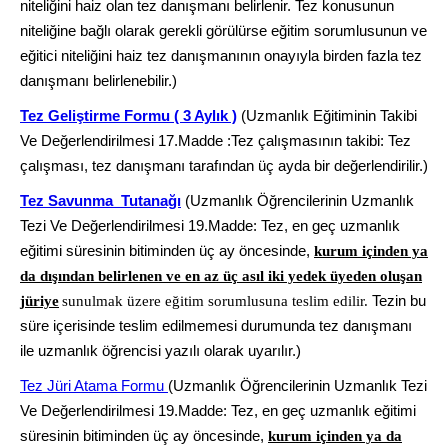
niteliğini haiz olan tez danışmanı belirlenir. Tez konusunun
niteliğine bağlı olarak gerekli görülürse eğitim sorumlusunun ve
eğitici niteliğini haiz tez danışmanının onayıyla birden fazla tez
danışmanı belirlenebilir.)
Tez Geliştirme Formu ( 3 Aylık )
(Uzmanlık Eğitiminin Takibi
Ve Değerlendirilmesi 17.Madde :Tez çalışmasının takibi: Tez
çalışması, tez danışmanı tarafından üç ayda bir değerlendirilir.)
Tez Savunma Tutanağı
(Uzmanlık Öğrencilerinin Uzmanlık
Tezi Ve Değerlendirilmesi 19.Madde: Tez, en geç uzmanlık
eğitimi süresinin bitiminden üç ay öncesinde,
kurum içinden ya
da dışından belirlenen ve en az üç asıl iki yedek üyeden oluşan
Tezin bu
jüriye
sunulmak üzere eğitim sorumlusuna teslim edilir.
süre içerisinde teslim edilmemesi durumunda tez danışmanı
ile uzmanlık öğrencisi yazılı olarak uyarılır.)
Tez Jüri Atama Formu
(Uzmanlık Öğrencilerinin Uzmanlık Tezi
Ve Değerlendirilmesi 19.Madde: Tez, en geç uzmanlık eğitimi
süresinin bitiminden üç ay öncesinde,
kurum içinden ya da