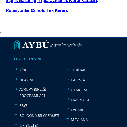
Sağlık Bakanlığı Tıpta Uzmanlık Kurul Karaları
.
Rotasyonlar 82 nolu Tuk Kararı
.
}
Geçmişten Geleceğe...
HIZLI ERIŞIM
YÖK
TUBİTAK
ULAŞIM
E-POSTA
AVRUPA BİRLİĞİ
ULAKBİM
PROGRAMLARI
ERASMUS+
EBYS
FARABİ
BOLOGNA BİLGİ PAKETİ
MEVLANA
TIP BÜLTEN