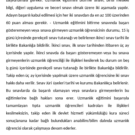
başvurulması gerekir. Uzmanlık eğitimini bitirme sınavı, birisi mesleki
bilgi, diğeri uygulama ve beceri sınavı olmak üzere iki aşamada yapılır.
Adayın başarılı kabul edilmesi için her iki sınavdan da en az 100 üzerinden
60 puan alması gerekir. ‐ Uzmanlık eğitimini bitirme sınavında başarı
gösteremeyen veya sınava girmeyen uzmanlık öğrensicinin durumu, 15 iş
günü içiresinde gerekçeli sınav tutanağı ve belirlenen ikinci sınav tarihi ile
birlikte Bakanlığa bildirilir. İkinci sınav, ilk sınav tarihinden itibaren üç ay
içerisinde yapılır. İkinci sınavda da başarı gösteremeyen veya bu sınava
girmeyenlerin uzmanlık öğrenciliği ile ilişikleri kesilerek bu durum on beş
iş günü içerisinde gerekçeli sınav tutanağı ile birlikte Bakanlığa bildirilir.
Takip eden üç ay içerisinde yapılmak üzere uzmanlık öğrencisine iki sınav
hakkı daha verilir. Sınav Jüri üyeleri tarihi ve kurumu Bakanlıkça belirlenir.
Bu sınavlarda da başarılı olamayan veya sınavlara girmeyenlerin bu
eğitimlerine bağlı hakları sona erer. Uzmanlık eğitimini başarıyla
tamamlayan tıpta uzmanlık öğrencileri kadroları ile ilişikleri
kesilmeksizin, takip eden ilk devlet hizmeti yükümlülüğü kura süreci
sonuçlanana kadar bağlı bulundukları anabilim/bilim dalında uzmanlık
öğrencisi olarak çalışmaya devam ederler.