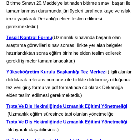
Bitirme Sınavı 20.Madde'ye istinaden bitirme sınavı başarı ile
tamamlanması durumunda jüri üyeleri tarafınca kaşe ve ıslak
imza yapılarak Dekanlığa elden teslim edilmesi
gerekmektedir.)
Tescil Kontrol Formu
(Uzmanlık sınavında başarılı olan
araştırma görevlileri sınav sonrası linkte yer alan belgeler
hazırlandıktan sonra eğitim birimine elden teslim edilerek
gerekli işlmeler tamamlanacaktır.)
Yükseköğretim Kurulu Başkanlığı Tez Merkezi
(İlgili alanlar
doldularak referans numarası ile birlikte doldurmuş olduğunuz
tez veri giriş formu ve pdf formatında cd olarak Dekanlığa
elden teslim edilmesi gerekmektedir.)
Tıpta Ve Diş Hekimliğinde Uzmanlık Eğitimi Yönetmeliği
(Uzmanlık eğitim süresince tabi olunlan yönetmeliğe
Tıpta Ve Diş Hekimliğinde Uzmanlık Eğitimi Yönetmeliği
tıklayarak ulaşabilirsiniz.)