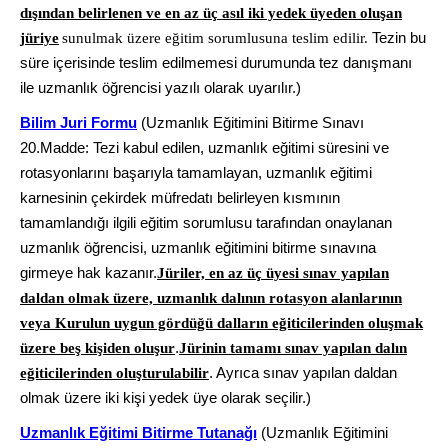
dışından belirlenen ve en az üç asıl iki yedek üyeden oluşan
Tezin bu
jüriye
sunulmak üzere eğitim sorumlusuna teslim edilir.
süre içerisinde teslim edilmemesi durumunda tez danışmanı
ile uzmanlık öğrencisi yazılı olarak uyarılır.)
Bilim Juri Formu
(Uzmanlık Eğitimini Bitirme Sınavı
20.Madde: Tezi kabul edilen, uzmanlık eğitimi süresini ve
rotasyonlarını başarıyla tamamlayan, uzmanlık eğitimi
karnesinin çekirdek müfredatı belirleyen kısmının
tamamlandığı ilgili eğitim sorumlusu tarafından onaylanan
uzmanlık öğrencisi, uzmanlık eğitimini bitirme sınavına
girmeye hak kazanır.
Jüriler, en az üç üyesi sınav yapılan
daldan olmak üzere, uzmanlık dalının rotasyon alanlarının
veya Kurulun uygun gördüğü dalların eğiticilerinden oluşmak
.
üzere beş kişiden oluşur
Jürinin tamamı sınav yapılan dalın
. Ayrıca sınav yapılan daldan
eğiticilerinden oluşturulabilir
olmak üzere iki kişi yedek üye olarak seçilir.)
Uzmanlık Eğitimi Bitirme Tutanağı
(Uzmanlık Eğitimini