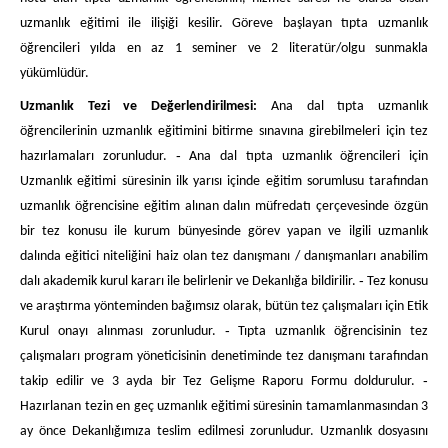
uzmanlık eğitimi ile ilişiği kesilir. Göreve başlayan tıpta uzmanlık
öğrencileri yılda en az 1 seminer ve 2 literatür/olgu sunmakla
yükümlüdür.
Uzmanlık Tezi ve Değerlendirilmesi:
Ana dal tıpta uzmanlık
öğrencilerinin uzmanlık eğitimini bitirme sınavına girebilmeleri için tez
hazırlamaları zorunludur. ‐ Ana dal tıpta uzmanlık öğrencileri için
Uzmanlık eğitimi süresinin ilk yarısı içinde eğitim sorumlusu tarafından
uzmanlık öğrencisine eğitim alınan dalın müfredatı çerçevesinde özgün
bir tez konusu ile kurum bünyesinde görev yapan ve ilgili uzmanlık
dalında eğitici niteliğini haiz olan tez danışmanı / danışmanları anabilim
dalı akademik kurul kararı ile belirlenir ve Dekanlığa bildirilir. ‐ Tez konusu
ve araştırma yönteminden bağımsız olarak, bütün tez çalışmaları için Etik
Kurul onayı alınması zorunludur. ‐ Tıpta uzmanlık öğrencisinin tez
çalışmaları program yöneticisinin denetiminde tez danışmanı tarafından
takip edilir ve 3 ayda bir Tez Gelişme Raporu Formu doldurulur. ‐
Hazırlanan tezin en geç uzmanlık eğitimi süresinin tamamlanmasından 3
ay önce Dekanlığımıza teslim edilmesi zorunludur.
Uzmanlık dosyasını