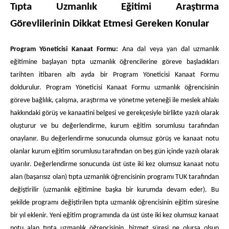
Tıpta Uzmanlık Eğitimi Araştırma
Görevlilerinin Dikkat Etmesi Gereken Konular
Program Yöneticisi Kanaat Formu:
Ana dal veya yan dal uzmanlık
eğitimine başlayan tıpta uzmanlık öğrencilerine göreve başladıkları
tarihten itibaren altı ayda bir Program Yöneticisi Kanaat Formu
doldurulur. Program Yöneticisi Kanaat Formu uzmanlık öğrencisinin
göreve bağlılık, çalışma, araştırma ve yönetme yeteneği ile meslek ahlakı
hakkındaki görüş ve kanaatini belgesi ve gerekçesiyle birlikte yazılı olarak
oluşturur ve bu değerlendirme, kurum eğitim sorumlusu tarafından
onaylanır. Bu değerlendirme sonucunda olumsuz görüş ve kanaat notu
olanlar kurum eğitim sorumlusu tarafından on beş gün içinde yazılı olarak
uyarılır. Değerlendirme sonucunda üst üste iki kez olumsuz kanaat notu
alan (başarısız olan) tıpta uzmanlık öğrencisinin programı TUK tarafından
değiştirilir (uzmanlık eğitimine başka bir kurumda devam eder). Bu
şekilde programı değiştirilen tıpta uzmanlık öğrencisinin eğitim süresine
bir yıl eklenir. Yeni eğitim programında da üst üste iki kez olumsuz kanaat
notu alan tıpta uzmanlık öğrencisinin, hizmet süresi ne olursa olsun