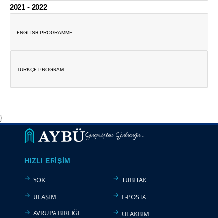
2021 - 2022
ENGLISH PROGRAMME
TÜRKÇE PROGRAM
}
Geçmişten Geleceğe...
HIZLI ERIŞIM
YÖK
TUBİTAK
ULAŞIM
E-POSTA
AVRUPA BİRLİĞİ
ULAKBİM